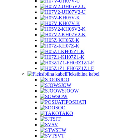
H07V-U
H05V2-U
H07V2-U
H05V-K
H07V-K
H05V2-K
H07V2-K
H05Z-K
H07Z-K
H05Z1-K
H07Z1-K
H03Z1Z1-F
H05Z1Z1-F
Fleksibilna kabel
SJOO
SJOW
SJOOW
SOW
POSIJATI
SOO
TAKO
SJT
SV
STW
SVT