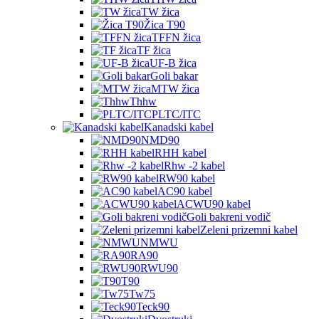
TW žica
Žica T90
TFFN žica
TF žica
UF-B žica
Goli bakar
MTW žica
Thhw
PLTC/ITC
Kanadski kabel
NMD90
RHH kabel
Rhw -2 kabel
RW90 kabel
AC90 kabel
ACWU90 kabel
Goli bakreni vodič
Zeleni prizemni kabel
NMWU
RA90
RWU90
T90
Tw75
Teck90