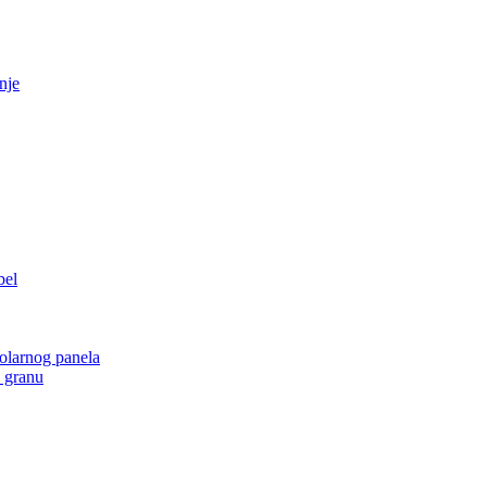
nje
bel
olarnog panela
u granu