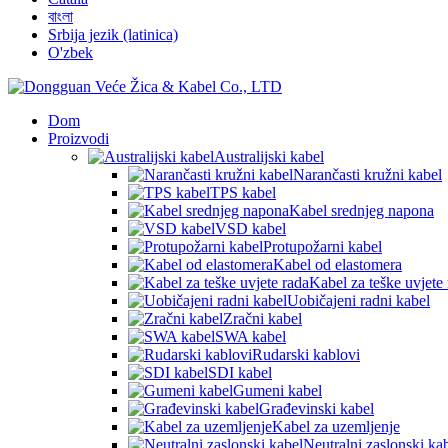
বাংলা
Srbija jezik (latinica)
O'zbek
Dom
Proizvodi
Australijski kabel
Narančasti kružni kabel
TPS kabel
Kabel srednjeg napona
VSD kabel
Protupožarni kabel
Kabel od elastomera
Kabel za teške uvjete
Uobičajeni radni kabel
Zračni kabel
SWA kabel
Rudarski kablovi
SDI kabel
Gumeni kabel
Građevinski kabel
Kabel za uzemljenje
Neutralni zaslonski ka