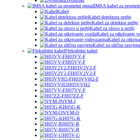
Dvostruki
IMSA kabel za prometn
Kabel
Kabel detektora petlje
Kabel za detektor petlje
Kabel za olovo u petlji
Kabel za otkrivanje v
Kabel za otkriv
Kabel za uličnu rasvjetu
Fleksibilni kabel
H03VV-F
H05VV-F
H03V2V2-F
H05V2V2-F
H03VVH2-F
H05VVH2
H07VV-F
H07ZZ-F
NYM-J
H05G-K
NYM-O
H07G-K
H05V-R
H07V-R
H05V-U