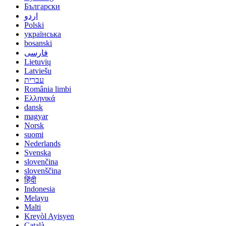
Български
اردو
Polski
українська
bosanski
فارسی
Lietuvių
Latviešu
עברית
România limbi
Ελληνικά
dansk
magyar
Norsk
suomi
Nederlands
Svenska
slovenčina
slovenščina
हिंदी
Indonesia
Melayu
Malti
Kreyòl Ayisyen
Català