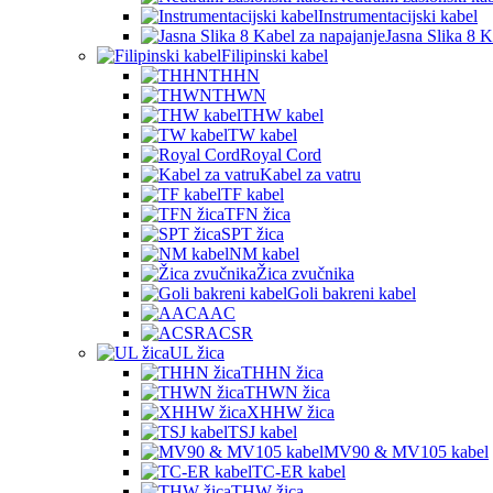
Instrumentacijski kabel
Jasna Slika 8 K
Filipinski kabel
THHN
THWN
THW kabel
TW kabel
Royal Cord
Kabel za vatru
TF kabel
TFN žica
SPT žica
NM kabel
Žica zvučnika
Goli bakreni kabel
AAC
ACSR
UL žica
THHN žica
THWN žica
XHHW žica
TSJ kabel
MV90 & MV105 kabel
TC-ER kabel
THW žica