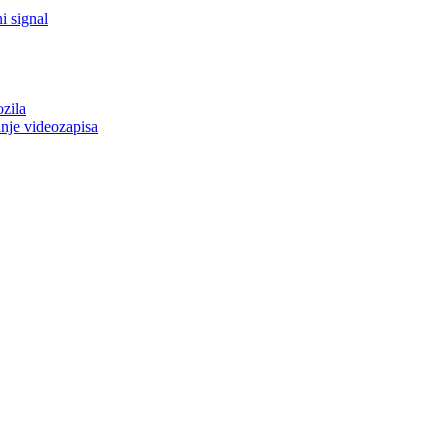
i signal
ozila
anje videozapisa