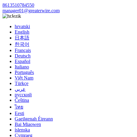
8613510784550
manager01@greaterwire.com
Jezik
hrvatski
English
日本語
한국어
Français
Deutsch
Español
Italiano
Português
Việt Nam
Türkçe
عربي
русский
Čeština
ไทย
Eesti
Gaeilgenah Éireann
Bai Miaowen
íslenska
Cymraeg