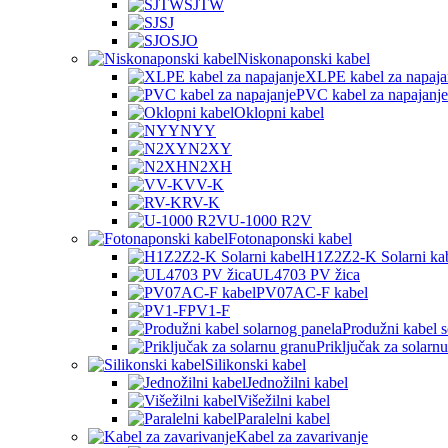
SJTW
SJ
SJO
Niskonaponski kabel
XLPE kabel za napaja
PVC kabel za napajanje
Oklopni kabel
NYY
N2XY
N2XH
VV-K
RV-K
U-1000 R2V
Fotonaponski kabel
H1Z2Z2-K Solarni ka
UL4703 PV žica
PV07AC-F kabel
PV1-F
Produžni kabel s
Priključak za solarn
Silikonski kabel
Jednožilni kabel
Višežilni kabel
Paralelni kabel
Kabel za zavarivanje